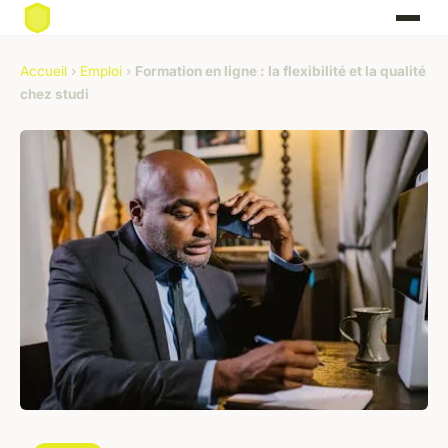
Accueil
›
Emploi
›
Formation en ligne : la flexibilité et la qualité
chez studi