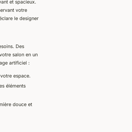
vant et spacieux.
servant votre
clare le designer
esoins. Des
votre salon en un
e artificiel :
 votre espace.
des éléments
mière douce et