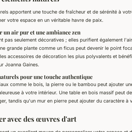
els apportent une touche de fraîcheur et de sérénité à votre 
er votre espace en un véritable havre de paix.
r un air pur et une ambiance zen
t pas seulement décoratives ; elles purifient également l'ai
Une grande plante comme un ficus peut devenir le point foca
 les accessoires de décoration les plus polyvalents et bénéf
eur Joanna Gaines.
naturels pour une touche authentique
riaux comme le bois, la pierre ou le bambou peut ajouter un
aleureuse à votre intérieur. Une table en bois massif peut d
ger, tandis qu'un mur en pierre peut ajouter du caractère à v
er avec des œuvres d'art
sont un excellent moyen de personnaliser votre espace et de