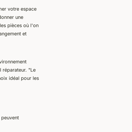
mer votre espace
donner une
les pièces où l'on
rangement et
nvironnement
l réparateur.
"Le
hoix idéal pour les
s peuvent