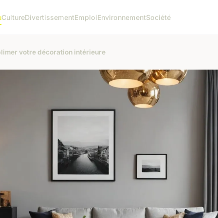
u
Culture
Divertissement
Emploi
Environnement
Société
limer votre décoration intérieure