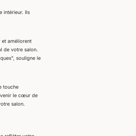
intérieur. Ils
r et améliorent
l de votre salon.
iques",
souligne le
e touche
evenir le cœur de
otre salon.
 refléter votre