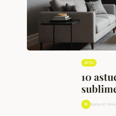
ACTU
10 astu
sublime
N
Noham
21 févr