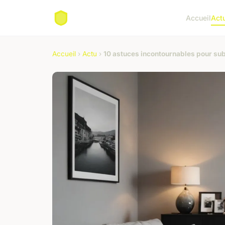
Accueil
Act
Accueil
›
Actu
›
10 astuces incontournables pour sub