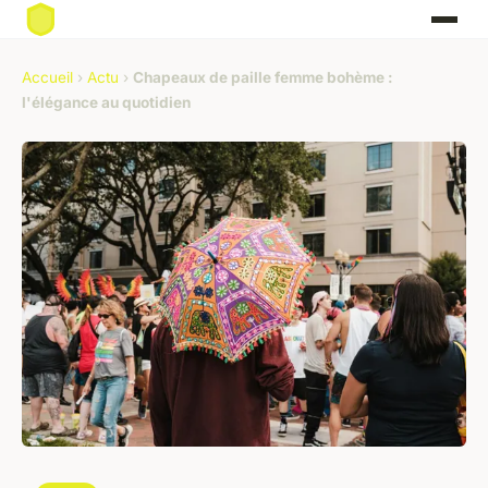
Accueil
›
Actu
›
Chapeaux de paille femme bohème :
l'élégance au quotidien