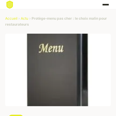
Accueil
›
Actu
›
Protège-menu pas cher : le choix malin pour
restaurateurs