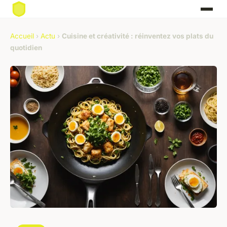
Accueil
›
Actu
›
Cuisine et créativité : réinventez vos plats du
quotidien