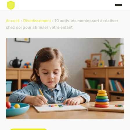
Accueil
›
Divertissement
›
10 activités montessori à réaliser
chez soi pour stimuler votre enfant