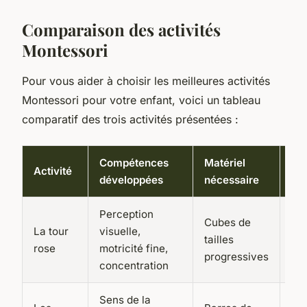
Comparaison des activités
Montessori
Pour vous aider à choisir les meilleures activités
Montessori pour votre enfant, voici un tableau
comparatif des trois activités présentées :
Compétences
Matériel
Âg
Activité
développées
nécessaire
re
Perception
Cubes de
La tour
visuelle,
18 
tailles
rose
motricité fine,
an
progressives
concentration
Sens de la