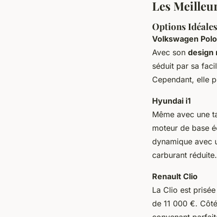
Les Meilleu
Options Idéale
Volkswagen Polo
Avec son
design
séduit par sa fac
Cependant, elle p
Hyundai i1
Même avec une tai
moteur de base é
dynamique avec u
carburant réduite.
Renault Clio
La Clio est prisé
de 11 000 €. Côté
convenant parfait