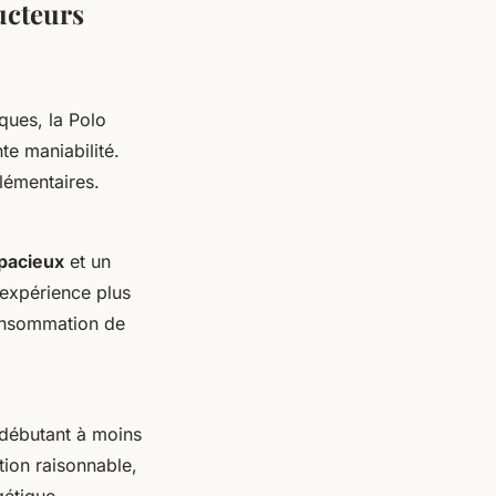
ucteurs
ques, la Polo
te maniabilité.
lémentaires.
spacieux
et un
expérience plus
onsommation de
 débutant à moins
ion raisonnable,
gétique.