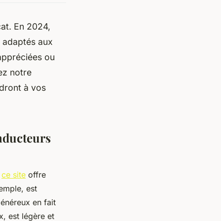
cat. En 2024,
, adaptés aux
 appréciées ou
ez notre
ndront à vos
onducteurs
s
ce site
offre
emple, est
généreux en fait
, est légère et