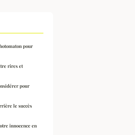
 photomaton pour
re rires et
onsidérer pour
rrière le succès
votre innocence en