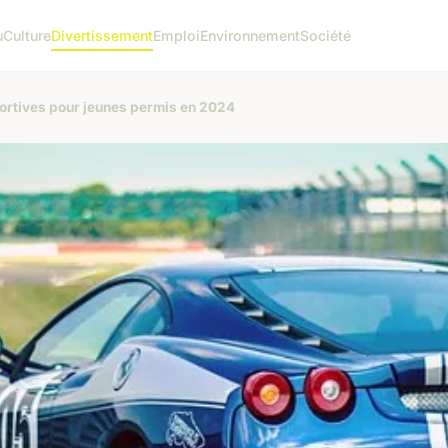
u
Culture
Divertissement
Emploi
Environnement
Société
portives pour jeunes permis en 2024