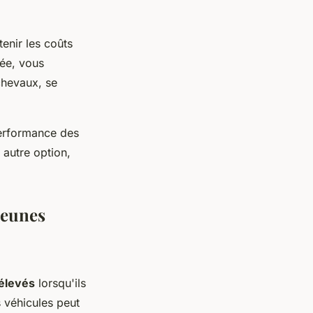
tenir les coûts
rée, vous
chevaux, se
performance des
 autre option,
jeunes
élevés
lorsqu'ils
 véhicules peut