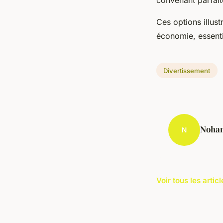
Ces options illus
économie, essenti
Divertissement
Noha
N
Voir tous les arti