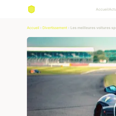
Accueil
Act
Accueil
›
Divertissement
›
Les meilleures voitures s