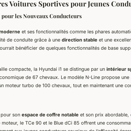
res Voitures Sportives pour Jeunes Cond
s pour les Nouveaux Conducteurs
 moderne
et ses fonctionnalités comme les phares automati
ilité de conduite grâce à une
direction stable
et une excellen
ourrait bénéficier de quelques fonctionnalités de base supp
lle compacte, la Hyundai i1 se distingue par un
intérieur 
conomique de 67 chevaux. Le modèle N-Line propose une 
n moteur turbo de 100 chevaux, tout en maintenant une c
e pour son
espace de coffre notable
et son prix abordable,
 moteur, le TCe 90 et le Blue dCi 85 offrent une consommat
ement aux jeunes conducteurs soucieux de l’efficacité éner