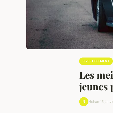
DIVERTISSEMENT
Les mei
jeunes 
N
Noham
15 janv