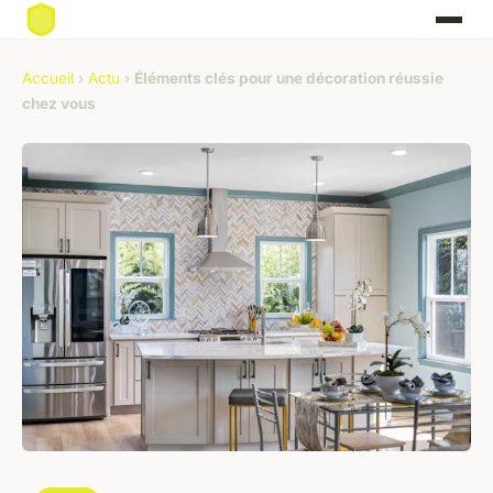
Accueil
›
Actu
›
Éléments clés pour une décoration réussie
chez vous