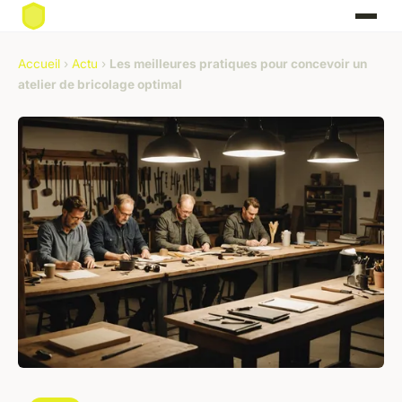
Accueil
›
Actu
›
Les meilleures pratiques pour concevoir un
atelier de bricolage optimal